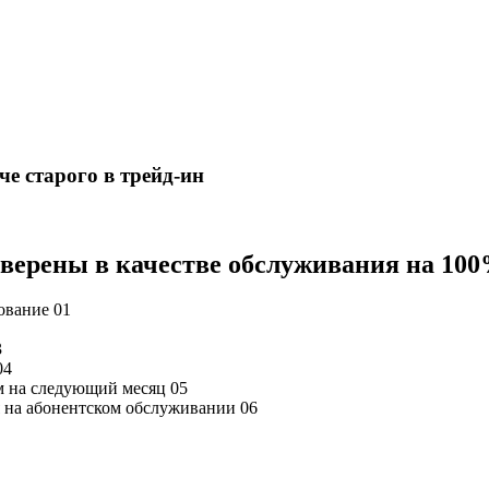
е старого в трейд-ин
 уверены в качестве обслуживания на 10
дование
01
3
04
м на следующий месяц
05
ся на абонентском обслуживании
06