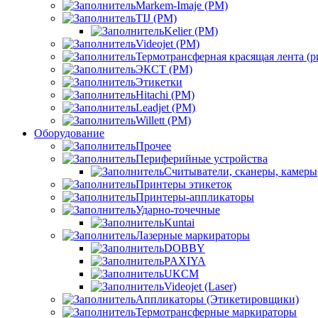
Markem-Imaje (РМ)
TIJ (РМ)
Kelier (РМ)
Videojet (РМ)
Термотрансферная красящая лента (
ЭКСТ (РМ)
Этикетки
Hitachi (РМ)
Leadjet (РМ)
Willett (РМ)
Оборудование
Прочее
Периферийные устройства
Считыватели, сканеры, камеры
Принтеры этикеток
Принтеры-аппликаторы
Ударно-точечные
Kuntai
Лазерные маркираторы
DOBBY
PAXIYA
UKCM
Videojet (Laser)
Аппликаторы (Этикетировщики)
Термотрансферные маркираторы