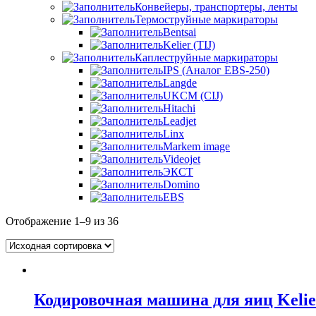
Конвейеры, транспортеры, ленты
Термоструйные маркираторы
Bentsai
Kelier (TIJ)
Каплеструйные маркираторы
IPS (Аналог EBS-250)
Langde
UKCM (CIJ)
Hitachi
Leadjet
Linx
Markem image
Videojet
ЭКСТ
Domino
EBS
Отображение 1–9 из 36
Кодировочная машина для яиц Keli