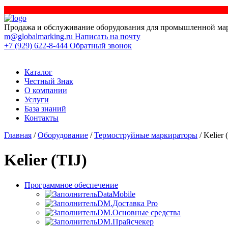
Продажа и обслуживание оборудования для промышленной ма
m@globalmarking.ru
Написать на почту
+7 (929) 622-8-444
Обратный звонок
Каталог
Честный Знак
О компании
Услуги
База знаний
Контакты
Главная
/
Оборудование
/
Термоструйные маркираторы
/ Kelier 
Kelier (TIJ)
Программное обеспечение
DataMobile
DM.Доставка Pro
DM.Основные средства
DM.Прайсчекер