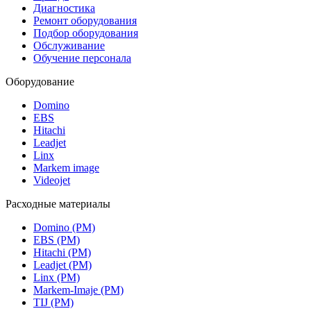
Диагностика
Ремонт оборудования
Подбор оборудования
Обслуживание
Обучение персонала
Оборудование
Domino
EBS
Hitachi
Leadjet
Linx
Markem image
Videojet
Расходные материалы
Domino (РМ)
EBS (РМ)
Hitachi (РМ)
Leadjet (РМ)
Linx (РМ)
Markem-Imaje (РМ)
TIJ (РМ)