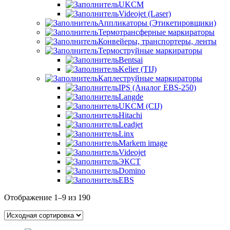
UKCM
Videojet (Laser)
Аппликаторы (Этикетировщики)
Термотрансферные маркираторы
Конвейеры, транспортеры, ленты
Термоструйные маркираторы
Bentsai
Kelier (TIJ)
Каплеструйные маркираторы
IPS (Аналог EBS-250)
Langde
UKCM (CIJ)
Hitachi
Leadjet
Linx
Markem image
Videojet
ЭКСТ
Domino
EBS
Отображение 1–9 из 190