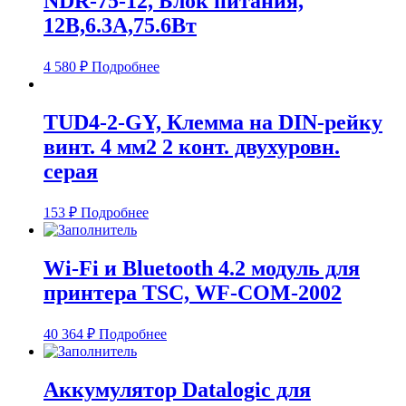
NDR-75-12, Блок питания,
12В,6.3А,75.6Вт
4 580
₽
Подробнее
TUD4-2-GY, Клемма на DIN-рейку
винт. 4 мм2 2 конт. двухуровн.
серая
153
₽
Подробнее
Wi-Fi и Bluetooth 4.2 модуль для
принтера TSC, WF-COM-2002
40 364
₽
Подробнее
Аккумулятор Datalogic для