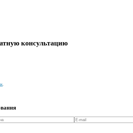
латную консультацию
ых
.
ования