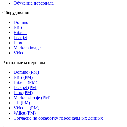
Обучение персонала
Оборудование
Domino
EBS
Hitachi
Leadjet
Linx
Markem image
Videojet
Расходные материалы
Domino (РМ)
EBS (РМ)
Hitachi (РМ)
Leadjet (РМ)
Linx (РМ)
Markem-Imaje (РМ)
TIJ (РМ)
Videojet (РМ)
Willett (РМ)
Согласие на обработку персональных данных