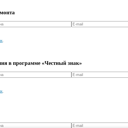
емонта
ых
.
ния в программе «Честный знак»
ых
.