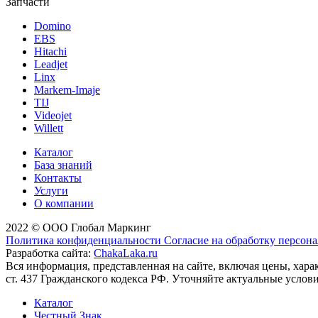
Запчасти
Domino
EBS
Hitachi
Leadjet
Linx
Markem-Imaje
TIJ
Videojet
Willett
Каталог
База знаний
Контакты
Услуги
О компании
2022 © ООО Глобал Маркинг
Политика конфиденциальности
Согласие на обработку персон
Разработка сайта:
ChakaLaka.ru
Вся информация, представленная на сайте, включая цены, хар
ст. 437 Гражданского кодекса РФ. Уточняйте актуальные услов
Каталог
Честный Знак