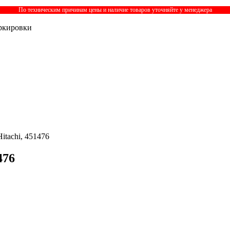
По техническим причинам цены и наличие товаров уточняйте у менеджера
ркировки
tachi, 451476
476