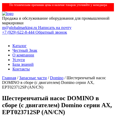
По техническим причинам цены и наличие товаров уточняйте у менеджера
Продажа и обслуживание оборудования для промышленной
маркировки
m@globalmarking.ru
Написать на почту
+7 (929) 622-8-444
Обратный звонок
Каталог
Честный Знак
О компании
Услуги
База знаний
Контакты
Главная
/
Запасные части
/
Domino
/ Шестеренчатый насос
DOMINO в сборе (с двигателем) Domino серии AX,
EPT023712SP (AN/CN)
Шестеренчатый насос DOMINO в
сборе (с двигателем) Domino серии AX,
EPT023712SP (AN/CN)