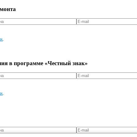
емонта
ых
.
ния в программе «Честный знак»
ых
.