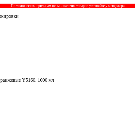
По техническим причинам цены и наличие товаров уточняйте у менеджера
ркировки
оранжевые Y5160, 1000 мл