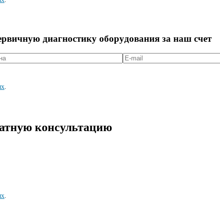
первичную диагностикy оборyдования за наш счет
ых
.
латную консультацию
ых
.