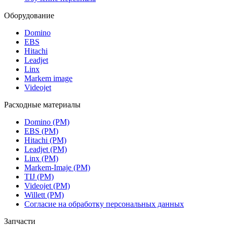
Оборудование
Domino
EBS
Hitachi
Leadjet
Linx
Markem image
Videojet
Расходные материалы
Domino (РМ)
EBS (РМ)
Hitachi (РМ)
Leadjet (РМ)
Linx (РМ)
Markem-Imaje (РМ)
TIJ (РМ)
Videojet (РМ)
Willett (РМ)
Согласие на обработку персональных данных
Запчасти