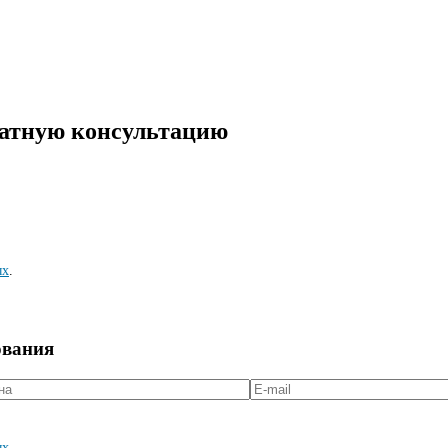
латную консультацию
ых
.
ования
ых
.