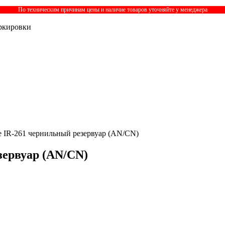
По техническим причинам цены и наличие товаров уточняйте у менеджера
ркировки
е IR-261 чернильный резервуар (AN/CN)
зервуар (AN/CN)