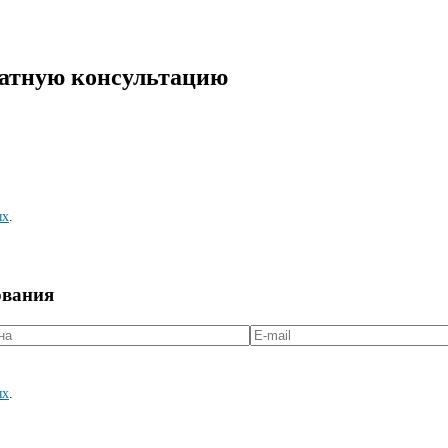
латную консультацию
ых
.
ования
ых
.