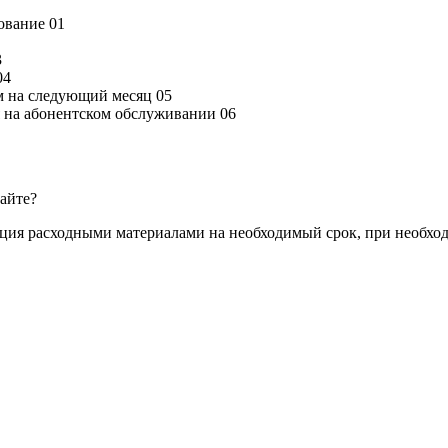
дование
01
3
04
м на следующий месяц
05
ся на абонентском обслуживании
06
сайте?
ация расходными материалами на необходимый срок, при необхо