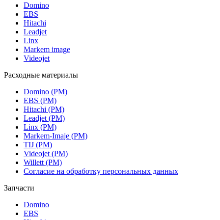
Domino
EBS
Hitachi
Leadjet
Linx
Markem image
Videojet
Расходные материалы
Domino (РМ)
EBS (РМ)
Hitachi (РМ)
Leadjet (РМ)
Linx (РМ)
Markem-Imaje (РМ)
TIJ (РМ)
Videojet (РМ)
Willett (РМ)
Согласие на обработку персональных данных
Запчасти
Domino
EBS