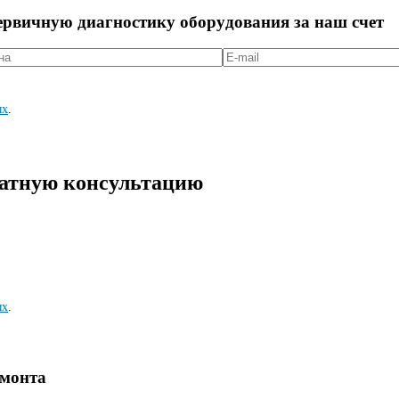
первичную диагностикy оборyдования за наш счет
ых
.
латную консультацию
ых
.
емонта