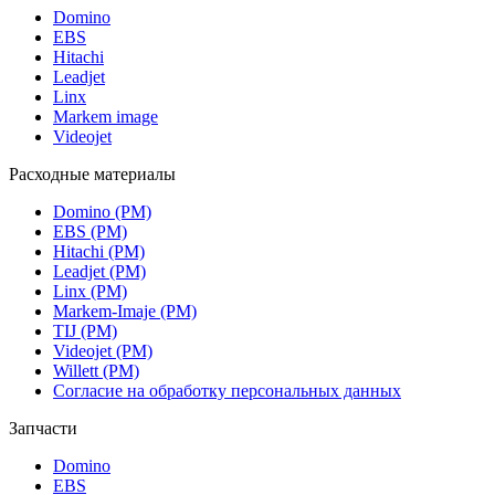
Domino
EBS
Hitachi
Leadjet
Linx
Markem image
Videojet
Расходные материалы
Domino (РМ)
EBS (РМ)
Hitachi (РМ)
Leadjet (РМ)
Linx (РМ)
Markem-Imaje (РМ)
TIJ (РМ)
Videojet (РМ)
Willett (РМ)
Согласие на обработку персональных данных
Запчасти
Domino
EBS