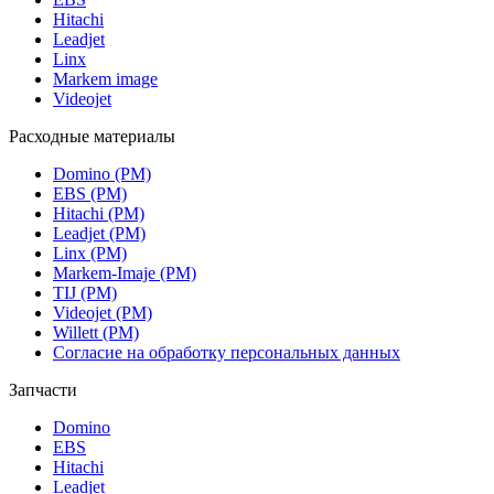
Hitachi
Leadjet
Linx
Markem image
Videojet
Расходные материалы
Domino (РМ)
EBS (РМ)
Hitachi (РМ)
Leadjet (РМ)
Linx (РМ)
Markem-Imaje (РМ)
TIJ (РМ)
Videojet (РМ)
Willett (РМ)
Согласие на обработку персональных данных
Запчасти
Domino
EBS
Hitachi
Leadjet