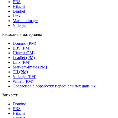
EBS
Hitachi
Leadjet
Linx
Markem image
Videojet
Расходные материалы
Domino (РМ)
EBS (РМ)
Hitachi (РМ)
Leadjet (РМ)
Linx (РМ)
Markem-Imaje (РМ)
TIJ (РМ)
Videojet (РМ)
Willett (РМ)
Согласие на обработку персональных данных
Запчасти
Domino
EBS
Hitachi