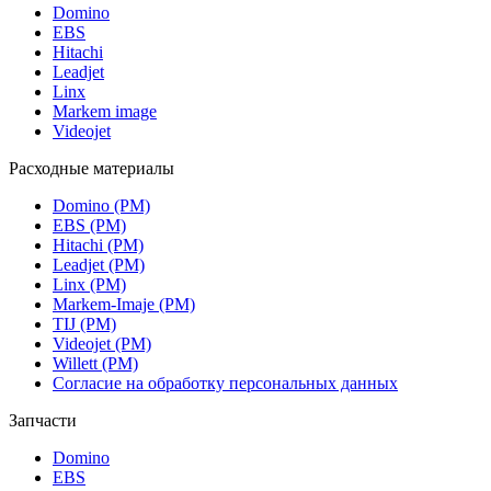
Domino
EBS
Hitachi
Leadjet
Linx
Markem image
Videojet
Расходные материалы
Domino (РМ)
EBS (РМ)
Hitachi (РМ)
Leadjet (РМ)
Linx (РМ)
Markem-Imaje (РМ)
TIJ (РМ)
Videojet (РМ)
Willett (РМ)
Согласие на обработку персональных данных
Запчасти
Domino
EBS