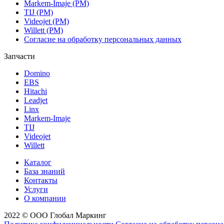
Markem-Imaje (РМ)
TIJ (РМ)
Videojet (РМ)
Willett (РМ)
Согласие на обработку персональных данных
Запчасти
Domino
EBS
Hitachi
Leadjet
Linx
Markem-Imaje
TIJ
Videojet
Willett
Каталог
База знаний
Контакты
Услуги
О компании
2022 © ООО Глобал Маркинг