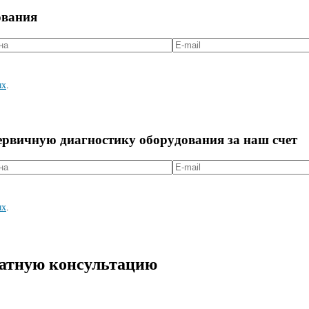
ования
ых
.
первичную диагностикy оборyдования за наш счет
ых
.
латную консультацию