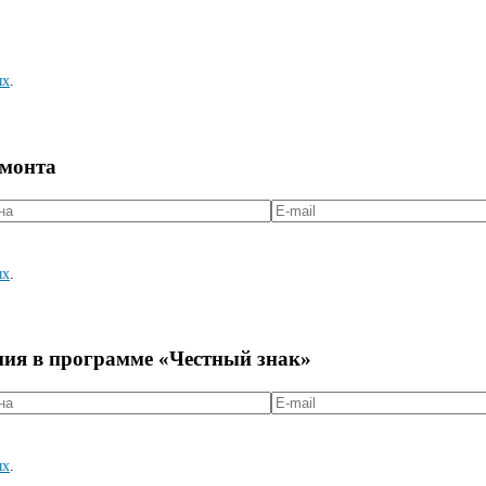
ых
.
емонта
ых
.
ния в программе «Честный знак»
ых
.