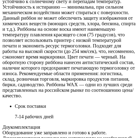
устойчиво к солнечному свету и перепадам температур.
Устойчивость к истиранию — минимальна, при сильном
механическом воздействии может стираться с поверхности.
Данный риббон не может обеспечить защиту изображения от
химических веществ (моющих средств, хлора, бензина, спирта
и т.д.). Риббоны на основе воска имеют наименьшую
температуру плавления красящего слоя (75 градусов), что
позволяет использовать принтер с низкой температурой
печати и экономить ресурс термоголовки. Подходят для
работы на высокой скорости (до 254 мм/сек), что, несомненно,
сэкономит время маркировки. Цвет печати — черный. На
оборотную сторону риббона нанесен антистатический состав,
наличие которого предохраняет печатающую термоголовку от
износа. Рекомендуемые области применения: логистика,
склад, розничная торговля, маркировка продуктов питания,
бирки, садоводство. Риббоны WAX — одни из лучших среди
представленных на российском рынке по соотношению цена/
качество.
Срок поставки
7-14 рабочих дней
Доукомплектация
Оборудование уже заправлено и готово к работе.