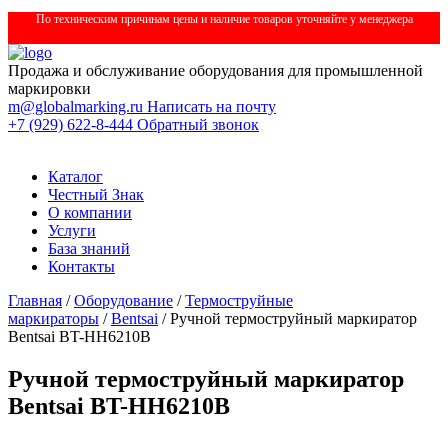
По техническим причинам цены и наличие товаров уточняйте у менеджера
Продажа и обслуживание оборудования для промышленной
маркировки
m@globalmarking.ru
Написать на почту
+7 (929) 622-8-444
Обратный звонок
Каталог
Честный Знак
О компании
Услуги
База знаний
Контакты
Главная
/
Оборудование
/
Термоструйные
маркираторы
/
Bentsai
/ Ручной термоструйный маркиратор
Bentsai BT-HH6210B
Ручной термоструйный маркиратор
Bentsai BT-HH6210B