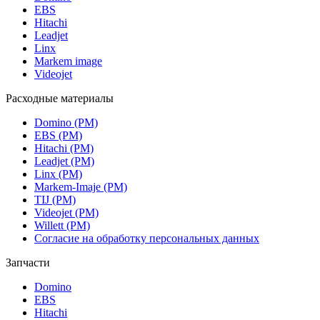
EBS
Hitachi
Leadjet
Linx
Markem image
Videojet
Расходные материалы
Domino (РМ)
EBS (РМ)
Hitachi (РМ)
Leadjet (РМ)
Linx (РМ)
Markem-Imaje (РМ)
TIJ (РМ)
Videojet (РМ)
Willett (РМ)
Согласие на обработку персональных данных
Запчасти
Domino
EBS
Hitachi