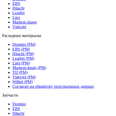
EBS
Hitachi
Leadjet
Linx
Markem image
Videojet
Расходные материалы
Domino (РМ)
EBS (РМ)
Hitachi (РМ)
Leadjet (РМ)
Linx (РМ)
Markem-Imaje (РМ)
TIJ (РМ)
Videojet (РМ)
Willett (РМ)
Согласие на обработку персональных данных
Запчасти
Domino
EBS
Hitachi