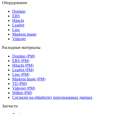
Оборудование
Domino
EBS
Hitachi
Leadjet
Linx
Markem image
Videojet
Расходные материалы
Domino (РМ)
EBS (РМ)
Hitachi (РМ)
Leadjet (РМ)
Linx (РМ)
Markem-Imaje (РМ)
TIJ (РМ)
Videojet (РМ)
Willett (РМ)
Согласие на обработку персональных данных
Запчасти