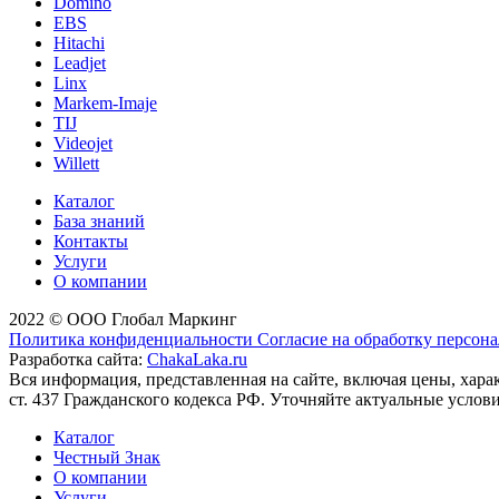
Domino
EBS
Hitachi
Leadjet
Linx
Markem-Imaje
TIJ
Videojet
Willett
Каталог
База знаний
Контакты
Услуги
О компании
2022 © ООО Глобал Маркинг
Политика конфиденциальности
Согласие на обработку персон
Разработка сайта:
ChakaLaka.ru
Вся информация, представленная на сайте, включая цены, хар
ст. 437 Гражданского кодекса РФ. Уточняйте актуальные услов
Каталог
Честный Знак
О компании
Услуги