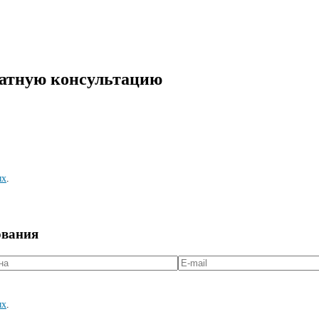
латную консультацию
ых
.
ования
ых
.