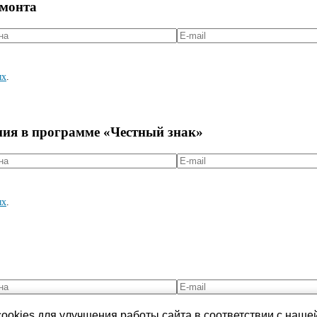
емонта
ых
.
ния в программе «Честный знак»
ых
.
ookies для улучшения работы сайта в соответствии с наше