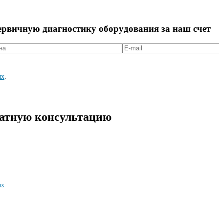
первичную диагностикy оборyдования за наш счет
ых
.
латную консультацию
ых
.