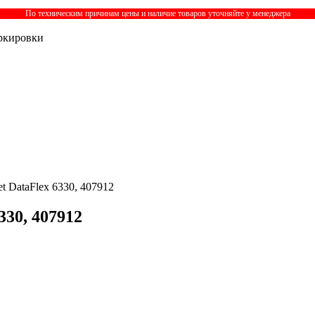
По техническим причинам цены и наличие товаров уточняйте у менеджера
ркировки
t DataFlex 6330, 407912
330, 407912