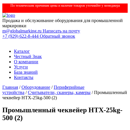
По техническим причинам цены и наличие товаров уточняйте у менеджера
Продажа и обслуживание оборудования для промышленной
маркировки
m@globalmarking.ru
Написать на почту
+7 (929) 622-8-444
Обратный звонок
Каталог
Честный Знак
О компании
Услуги
База знаний
Контакты
Главная
/
Оборудование
/
Периферийные
устройства
/
Считыватели, сканеры, камеры
/ Промышленный
чеквейер HTX-25kg-500 (2)
Промышленный чеквейер HTX-25kg-
500 (2)