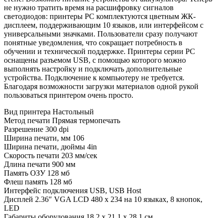
не нужно тратить время на расшифровку сигналов
светодиодов: принтеры PC комплектуются цветным ЖК-
дисплеем, поддерживающим 10 языков, или интерфейсом с
универсальными значками. Пользователи сразу получают
понятные уведомления, что сокращает потребность в
обучении и технической поддержке. Принтеры серии PC
оснащены разъемом USB, с помощью которого можно
выполнять настройку и подключать дополнительные
устройства. Подключение к компьютеру не требуется.
Благодаря возможности загрузки материалов одной рукой
пользоваться принтером очень просто.
Вид принтера Настольный
Метод печати Прямая термопечать
Разрешение 300 dpi
Ширина печати, мм 106
Ширина печати, дюймы 4in
Скорость печати 203 мм/сек
Длина печати 900 мм
Память ОЗУ 128 мб
Флеш память 128 мб
Интерфейс подключения USB, USB Host
Дисплей 2.36″ VGA LCD 480 x 234 на 10 языках, 8 кнопок,
LED
Габариты оборудования 18,2 х 21,1 х 28,1 см