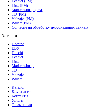
Leadjet (РМ)
Linx (РМ)
Markem-Imaje (РМ)
TIJ (РМ)
Videojet (РМ)
Willett (РМ)
Согласие на обработку персональных данных
Запчасти
Domino
EBS
Hitachi
Leadjet
Linx
Markem-Imaje
TIJ
Videojet
Willett
Каталог
База знаний
Контакты
Услуги
О компании