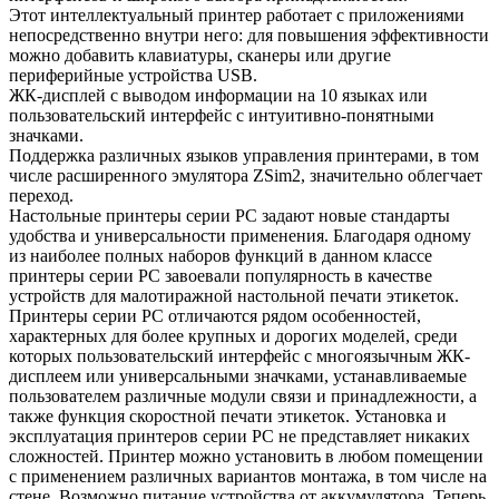
Этот интеллектуальный принтер работает с приложениями
непосредственно внутри него: для повышения эффективности
можно добавить клавиатуры, сканеры или другие
периферийные устройства USB.
ЖК-дисплей с выводом информации на 10 языках или
пользовательский интерфейс с интуитивно-понятными
значками.
Поддержка различных языков управления принтерами, в том
числе расширенного эмулятора ZSim2, значительно облегчает
переход.
Настольные принтеры серии PC задают новые стандарты
удобства и универсальности применения. Благодаря одному
из наиболее полных наборов функций в данном классе
принтеры серии PC завоевали популярность в качестве
устройств для малотиражной настольной печати этикеток.
Принтеры серии PC отличаются рядом особенностей,
характерных для более крупных и дорогих моделей, среди
которых пользовательский интерфейс с многоязычным ЖК-
дисплеем или универсальными значками, устанавливаемые
пользователем различные модули связи и принадлежности, а
также функция скоростной печати этикеток. Установка и
эксплуатация принтеров серии PC не представляет никаких
сложностей. Принтер можно установить в любом помещении
с применением различных вариантов монтажа, в том числе на
стене. Возможно питание устройства от аккумулятора. Теперь