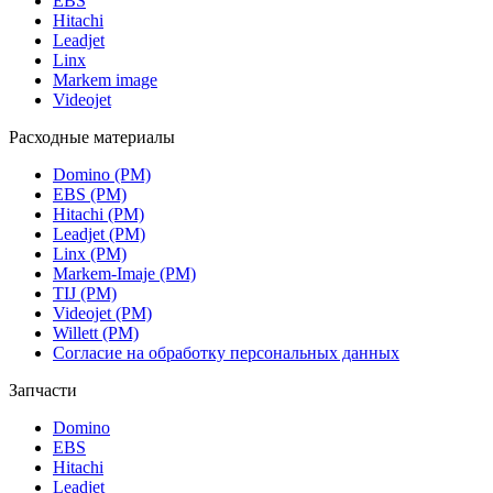
EBS
Hitachi
Leadjet
Linx
Markem image
Videojet
Расходные материалы
Domino (РМ)
EBS (РМ)
Hitachi (РМ)
Leadjet (РМ)
Linx (РМ)
Markem-Imaje (РМ)
TIJ (РМ)
Videojet (РМ)
Willett (РМ)
Согласие на обработку персональных данных
Запчасти
Domino
EBS
Hitachi
Leadjet