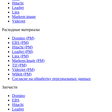
Hitachi
Leadjet
Linx
Markem image
Videojet
Расходные материалы
Domino (РМ)
EBS (РМ)
Hitachi (РМ)
Leadjet (РМ)
Linx (РМ)
Markem-Imaje (РМ)
TIJ (РМ)
Videojet (РМ)
Willett (РМ)
Согласие на обработку персональных данных
Запчасти
Domino
EBS
Hitachi
Leadjet