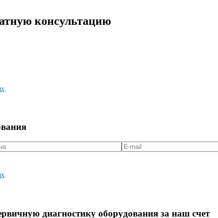
латную консультацию
ых
.
ования
ых
.
первичную диагностикy оборyдования за наш счет