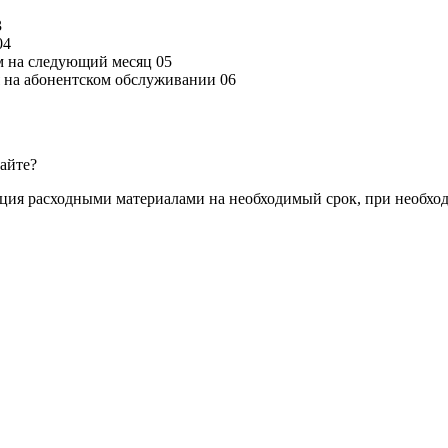
3
04
м на следующий месяц
05
ся на абонентском обслуживании
06
сайте?
ация расходными материалами на необходимый срок, при необхо