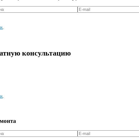
ых
.
латную консультацию
ых
.
емонта