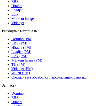
EBS
Hitachi
Leadjet
Linx
Markem image
Videojet
Расходные материалы
Domino (РМ)
EBS (РМ)
Hitachi (РМ)
Leadjet (РМ)
Linx (РМ)
Markem-Imaje (РМ)
TIJ (РМ)
Videojet (РМ)
Willett (РМ)
Согласие на обработку персональных данных
Запчасти
Domino
EBS
Hitachi