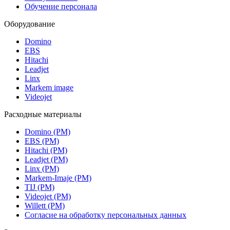
Обучение персонала
Оборудование
Domino
EBS
Hitachi
Leadjet
Linx
Markem image
Videojet
Расходные материалы
Domino (РМ)
EBS (РМ)
Hitachi (РМ)
Leadjet (РМ)
Linx (РМ)
Markem-Imaje (РМ)
TIJ (РМ)
Videojet (РМ)
Willett (РМ)
Согласие на обработку персональных данных