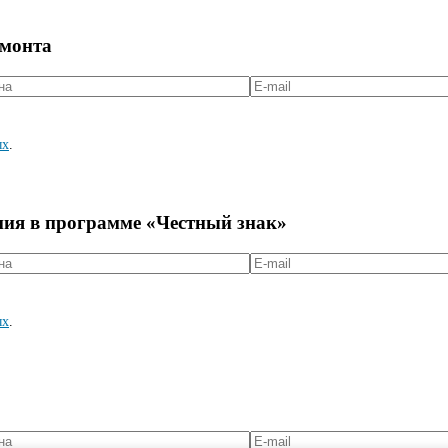
емонта
ых
.
ния в программе «Честный знак»
ых
.