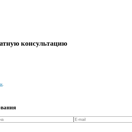
латную консультацию
ых
.
ования