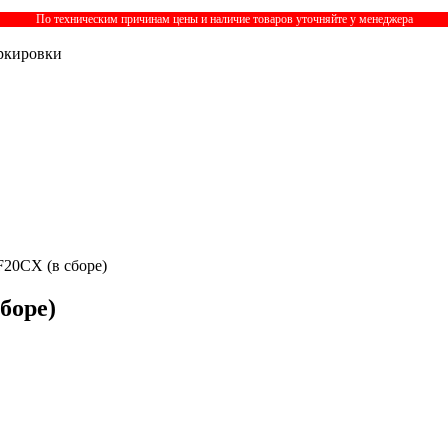
По техническим причинам цены и наличие товаров уточняйте у менеджера
ркировки
F20CX (в сборе)
боре)