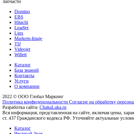
Запчасти
Domino
EBS
Hitachi
Leadjet
Linx
Markem-Imaje
TIJ
Videojet
Willett
Каталог
База знаний
Контакты
Услуги
О компании
2022 © ООО Глобал Маркинг
Политика конфиденциальности
Согласие на обработку персон
Разработка сайта:
ChakaLaka.ru
Вся информация, представленная на сайте, включая цены, хар
ст. 437 Гражданского кодекса РФ. Уточняйте актуальные услов
Каталог
Честный Знак