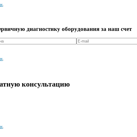
ых
.
первичную диагностикy оборyдования за наш счет
ых
.
латную консультацию
ых
.