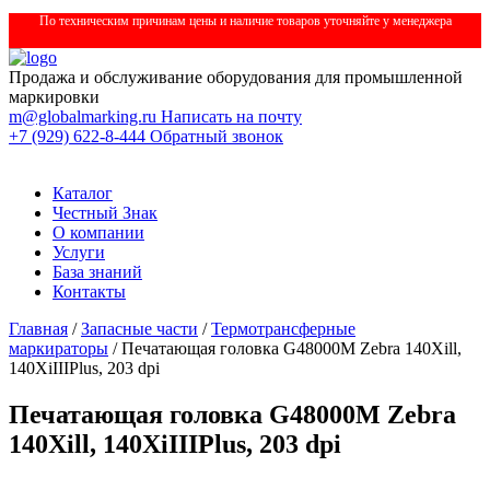
По техническим причинам цены и наличие товаров уточняйте у менеджера
Продажа и обслуживание оборудования для промышленной
маркировки
m@globalmarking.ru
Написать на почту
+7 (929) 622-8-444
Обратный звонок
Каталог
Честный Знак
О компании
Услуги
База знаний
Контакты
Главная
/
Запасные части
/
Термотрансферные
маркираторы
/ Печатающая головка G48000M Zebra 140Xill,
140XiIIIPlus, 203 dpi
Печатающая головка G48000M Zebra
140Xill, 140XiIIIPlus, 203 dpi