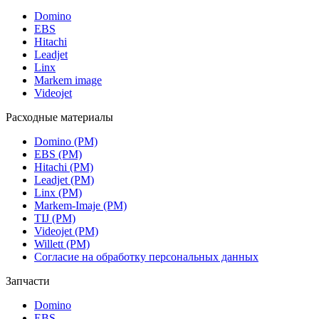
Domino
EBS
Hitachi
Leadjet
Linx
Markem image
Videojet
Расходные материалы
Domino (РМ)
EBS (РМ)
Hitachi (РМ)
Leadjet (РМ)
Linx (РМ)
Markem-Imaje (РМ)
TIJ (РМ)
Videojet (РМ)
Willett (РМ)
Согласие на обработку персональных данных
Запчасти
Domino
EBS