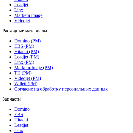
Leadjet
Linx
Markem image
Videojet
Расходные материалы
Domino (РМ)
EBS (РМ)
Hitachi (РМ)
Leadjet (РМ)
Linx (РМ)
Markem-Imaje (РМ)
TIJ (РМ)
Videojet (РМ)
Willett (РМ)
Согласие на обработку персональных данных
Запчасти
Domino
EBS
Hitachi
Leadjet
Linx