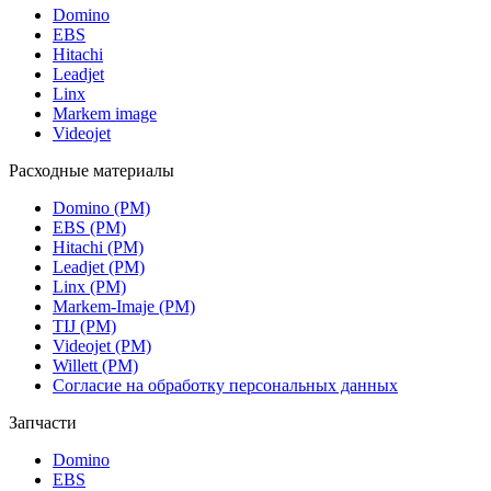
Domino
EBS
Hitachi
Leadjet
Linx
Markem image
Videojet
Расходные материалы
Domino (РМ)
EBS (РМ)
Hitachi (РМ)
Leadjet (РМ)
Linx (РМ)
Markem-Imaje (РМ)
TIJ (РМ)
Videojet (РМ)
Willett (РМ)
Согласие на обработку персональных данных
Запчасти
Domino
EBS