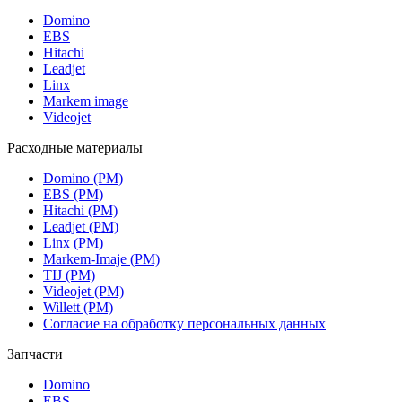
Domino
EBS
Hitachi
Leadjet
Linx
Markem image
Videojet
Расходные материалы
Domino (РМ)
EBS (РМ)
Hitachi (РМ)
Leadjet (РМ)
Linx (РМ)
Markem-Imaje (РМ)
TIJ (РМ)
Videojet (РМ)
Willett (РМ)
Согласие на обработку персональных данных
Запчасти
Domino
EBS