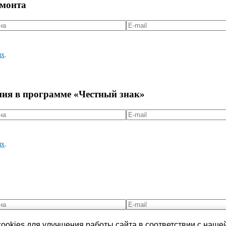
емонта
ых
.
ния в программе «Честный знак»
ых
.
ookies для улучшения работы сайта в соответствии с наше