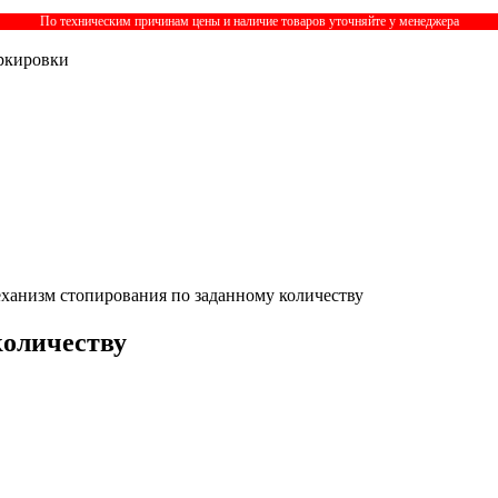
По техническим причинам цены и наличие товаров уточняйте у менеджера
ркировки
ханизм стопирования по заданному количеству
количеству