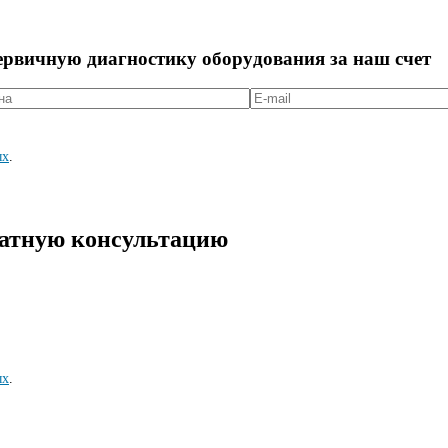
первичную диагностикy оборyдования за наш счет
ых
.
латную консультацию
ых
.