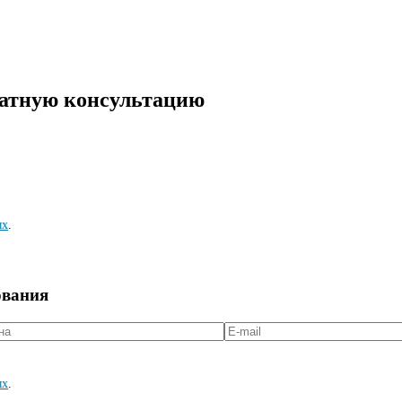
латную консультацию
ых
.
ования
ых
.