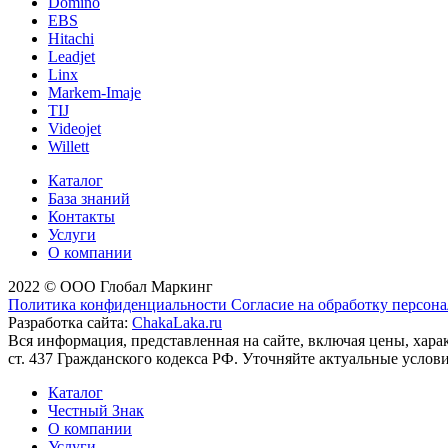
Domino
EBS
Hitachi
Leadjet
Linx
Markem-Imaje
TIJ
Videojet
Willett
Каталог
База знаний
Контакты
Услуги
О компании
2022 © ООО Глобал Маркинг
Политика конфиденциальности
Согласие на обработку персон
Разработка сайта:
ChakaLaka.ru
Вся информация, представленная на сайте, включая цены, хар
ст. 437 Гражданского кодекса РФ. Уточняйте актуальные услов
Каталог
Честный Знак
О компании
Услуги