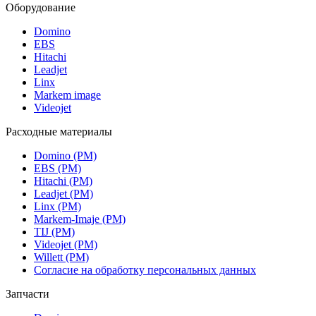
Оборудование
Domino
EBS
Hitachi
Leadjet
Linx
Markem image
Videojet
Расходные материалы
Domino (РМ)
EBS (РМ)
Hitachi (РМ)
Leadjet (РМ)
Linx (РМ)
Markem-Imaje (РМ)
TIJ (РМ)
Videojet (РМ)
Willett (РМ)
Согласие на обработку персональных данных
Запчасти