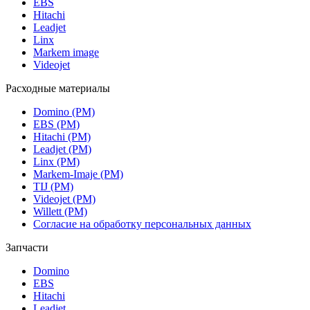
EBS
Hitachi
Leadjet
Linx
Markem image
Videojet
Расходные материалы
Domino (РМ)
EBS (РМ)
Hitachi (РМ)
Leadjet (РМ)
Linx (РМ)
Markem-Imaje (РМ)
TIJ (РМ)
Videojet (РМ)
Willett (РМ)
Согласие на обработку персональных данных
Запчасти
Domino
EBS
Hitachi
Leadjet