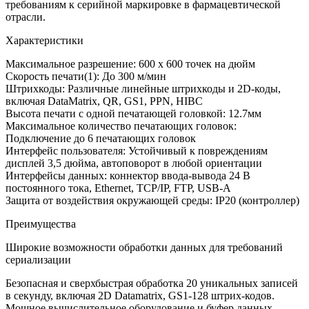
требованиям к серийной маркировке в фармацевтической
отрасли.
Характеристики
Максимальное разрешение: 600 x 600 точек на дюйм
Скорость печати(1): До 300 м/мин
Штрихкоды: Различные линейные штрихкоды и 2D-коды,
включая DataMatrix, QR, GS1, PPN, HIBC
Высота печати с одной печатающей головкой: 12.7мм
Максимальное количество печатающих головок:
Подключение до 6 печатающих головок
Интерфейс пользователя: Устойчивый к повреждениям
дисплей 3,5 дюйма, автоповорот в любой ориентации
Интерфейсы данных: коннектор ввода-вывода 24 В
постоянного тока, Ethernet, TCP/IP, FTP, USB-A
Защита от воздействия окружающей среды: IP20 (контроллер)
Преимущества
Широкие возможности обработки данных для требований
сериализации
Безопасная и сверхбыстрая обработка 20 уникальных записей
в секунду, включая 2D Datamatrix, GS1-128 штрих-кодов.
Мощное вычислительное оборудование и буфер данных