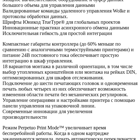
большого объема для управления данными
Валидированные команды удаленного управления Wolke и
протоколы обработки данных.
Шрифты Юникод TrueType® для глобальных проектов
Инновационные практики асинхронного обмена данными
Исключительная гибкость для простой интеграции
Компактные габариты контроллера (до 60% меньше по
сравнению с аналогичными термоструйными принтерами) и
питание 24В постоянного тока обеспечивает простую
интеграцию в шкаф управления.
18 вариантов монтажа в различной ориентации, в том числе
выбор утопленных кронштейнов или монтажа на рейках DIN,
оптимизированных для шкафов отслеживания.
Подключение до шести печатающих головок и одновременная
печать любых четырех из них обеспечивает возможность
изменения области печати без механических регулировок.
Управление операциями и настройками принтера с помощью
панели управления на упаковочной линии.
Современные инновации для увеличения
производительности
Режим Perpetuo Print Mode™ увеличивает время
бесперебойной работы. Когда в одном картридже
заканчиваются чернила, печать автоматически переключается