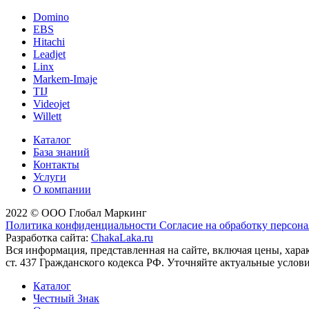
Domino
EBS
Hitachi
Leadjet
Linx
Markem-Imaje
TIJ
Videojet
Willett
Каталог
База знаний
Контакты
Услуги
О компании
2022 © ООО Глобал Маркинг
Политика конфиденциальности
Согласие на обработку персон
Разработка сайта:
ChakaLaka.ru
Вся информация, представленная на сайте, включая цены, хар
ст. 437 Гражданского кодекса РФ. Уточняйте актуальные услов
Каталог
Честный Знак