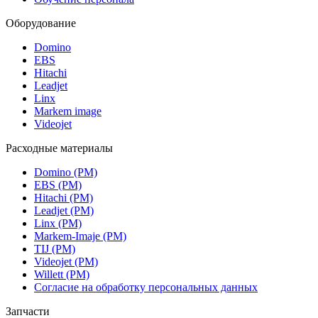
Оборудование
Domino
EBS
Hitachi
Leadjet
Linx
Markem image
Videojet
Расходные материалы
Domino (РМ)
EBS (РМ)
Hitachi (РМ)
Leadjet (РМ)
Linx (РМ)
Markem-Imaje (РМ)
TIJ (РМ)
Videojet (РМ)
Willett (РМ)
Согласие на обработку персональных данных
Запчасти