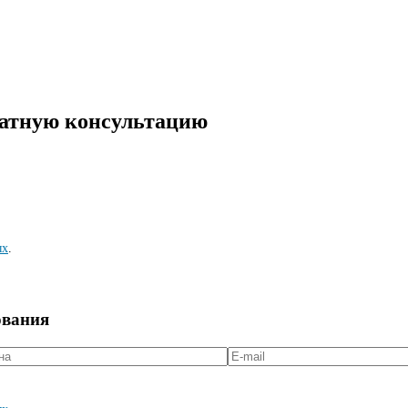
латную консультацию
ых
.
ования