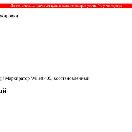
По техническим причинам цены и наличие товаров уточняйте у менеджера
ркировки
t
/ Маркиратор Willett 405, восстановленный
ый