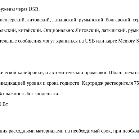
ружены через USB.
венгерский, литовский, латышский, румынский, болгарский, сер
ольский, китайский. Опционально: Литовский, латышский, румын
ельные сообщения могут храниться на USB или карте Memory St
ческой калибровки, и автоматической промывки. Шланг печатающ
ндикацией уровня и срока годности. Картридж растворителя 750
% влажность без конденсата.
0 Вт
ация расходными материалами на необходимый срок, при необхо