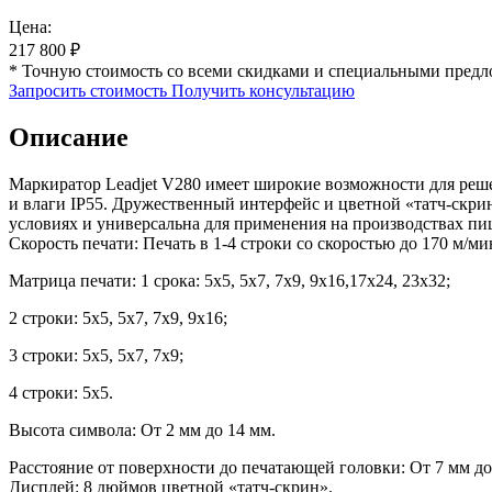
Цена:
217 800
₽
* Точную стоимость со всеми скидками и специальными предл
Запросить стоимость
Получить консультацию
Описание
Маркиратор Leadjet V280 имеет широкие возможности для решен
и влаги IP55. Дружественный интерфейс и цветной «татч-скри
условиях и универсальна для применения на производствах пи
Скорость печати: Печать в 1-4 строки со скоростью до 170 м/ми
Матрица печати: 1 срока: 5х5, 5х7, 7х9, 9х16,17х24, 23х32;
2 строки: 5х5, 5х7, 7х9, 9х16;
3 строки: 5х5, 5х7, 7х9;
4 строки: 5х5.
Высота символа: От 2 мм до 14 мм.
Расстояние от поверхности до печатающей головки: От 7 мм до
Дисплей: 8 дюймов цветной «татч-скрин».