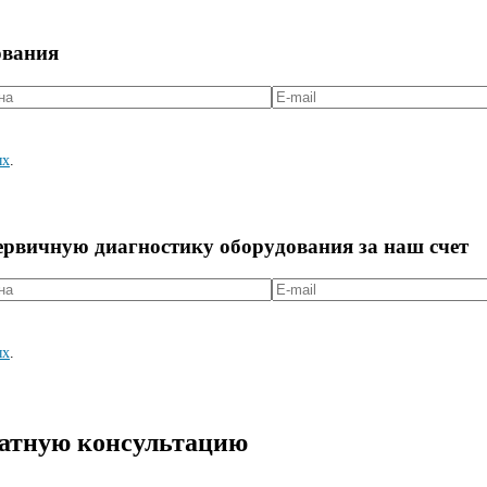
ования
ых
.
первичную диагностикy оборyдования за наш счет
ых
.
латную консультацию