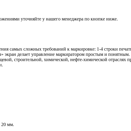
ожениями уточняйте у нашего менеджера по кнопке ниже.
ия самых сложных требований к маркировке: 1-4 строки печати,
н» экран делает управление маркиратором простым и понятным.
щевой, строительной, химической, нефте-химической отраслях 
н.
 20 мм.