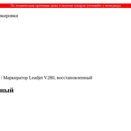
По техническим причинам цены и наличие товаров уточняйте у менеджера
ркировки
/ Маркиратор Leadjet V280, восстановленный
нный