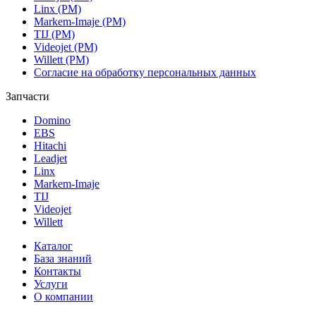
Linx (РМ)
Markem-Imaje (РМ)
TIJ (РМ)
Videojet (РМ)
Willett (РМ)
Согласие на обработку персональных данных
Запчасти
Domino
EBS
Hitachi
Leadjet
Linx
Markem-Imaje
TIJ
Videojet
Willett
Каталог
База знаний
Контакты
Услуги
О компании