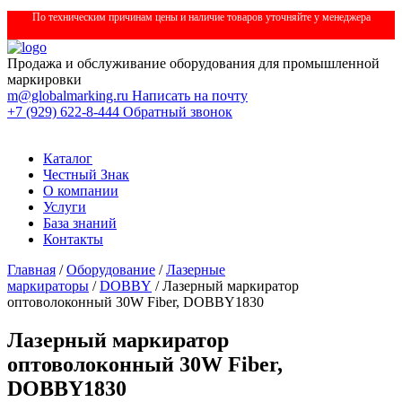
По техническим причинам цены и наличие товаров уточняйте у менеджера
Продажа и обслуживание оборудования для промышленной
маркировки
m@globalmarking.ru
Написать на почту
+7 (929) 622-8-444
Обратный звонок
Каталог
Честный Знак
О компании
Услуги
База знаний
Контакты
Главная
/
Оборудование
/
Лазерные
маркираторы
/
DOBBY
/ Лазерный маркиратор
оптоволоконный 30W Fiber, DOBBY1830
Лазерный маркиратор
оптоволоконный 30W Fiber,
DOBBY1830