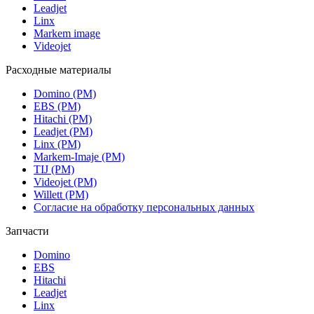
Leadjet
Linx
Markem image
Videojet
Расходные материалы
Domino (РМ)
EBS (РМ)
Hitachi (РМ)
Leadjet (РМ)
Linx (РМ)
Markem-Imaje (РМ)
TIJ (РМ)
Videojet (РМ)
Willett (РМ)
Согласие на обработку персональных данных
Запчасти
Domino
EBS
Hitachi
Leadjet
Linx