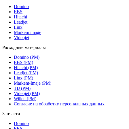
Domino
EBS
Hitachi
Leadjet
Linx
Markem image
Videojet
Расходные материалы
Domino (РМ)
EBS (РМ)
Hitachi (РМ)
Leadjet (РМ)
Linx (РМ)
Markem-Imaje (РМ)
TIJ (РМ)
Videojet (РМ)
Willett (РМ)
Согласие на обработку персональных данных
Запчасти
Domino
EBS