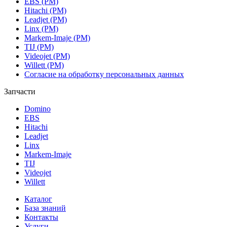
EBS (РМ)
Hitachi (РМ)
Leadjet (РМ)
Linx (РМ)
Markem-Imaje (РМ)
TIJ (РМ)
Videojet (РМ)
Willett (РМ)
Согласие на обработку персональных данных
Запчасти
Domino
EBS
Hitachi
Leadjet
Linx
Markem-Imaje
TIJ
Videojet
Willett
Каталог
База знаний
Контакты
Услуги