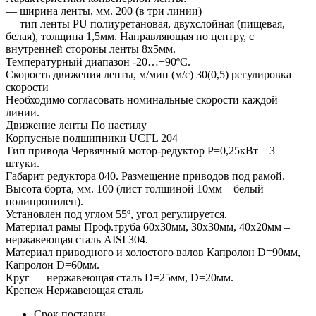
— ширина ленты, мм. 200 (в три линии)
— тип ленты PU полиуретановая, двухслойная (пищевая,
белая), толщина 1,5мм. Направляющая по центру, с
внутренней стороны ленты 8х5мм.
Температурный диапазон -20…+90ºС.
Скорость движения ленты, м/мин (м/с) 30(0,5) регулировка
скорости
Необходимо согласовать номинальные скорости каждой
линии.
Движение ленты По настилу
Корпусные подшипники UCFL 204
Тип привода Червячный мотор-редуктор Р=0,25кВт – 3
штуки.
Габарит редуктора 040. Размещение приводов под рамой.
Высота борта, мм. 100 (лист толщиной 10мм – белый
полипропилен).
Установлен под углом 55º, угол регулируется.
Материал рамы Проф.труба 60х30мм, 30х30мм, 40х20мм –
нержавеющая сталь AISI 304.
Материал приводного и холостого валов Капролон D=90мм,
Капролон D=60мм.
Круг — нержавеющая сталь D=25мм, D=20мм.
Крепеж Нержавеющая сталь
Срок поставки