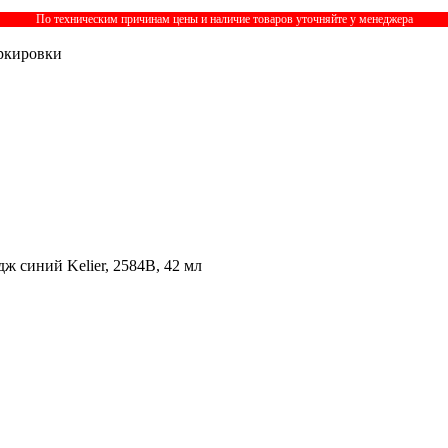
По техническим причинам цены и наличие товаров уточняйте у менеджера
ркировки
ж синий Kelier, 2584B, 42 мл