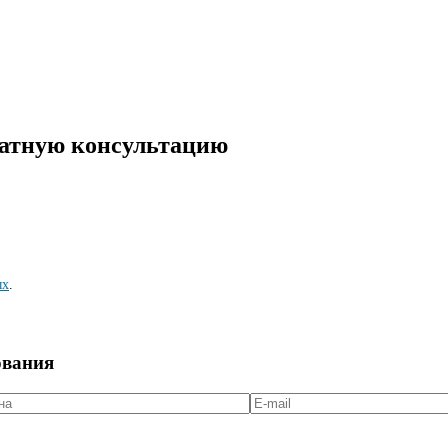
латную консультацию
ых
.
ования