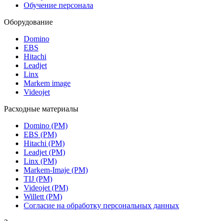
Обучение персонала
Оборудование
Domino
EBS
Hitachi
Leadjet
Linx
Markem image
Videojet
Расходные материалы
Domino (РМ)
EBS (РМ)
Hitachi (РМ)
Leadjet (РМ)
Linx (РМ)
Markem-Imaje (РМ)
TIJ (РМ)
Videojet (РМ)
Willett (РМ)
Согласие на обработку персональных данных