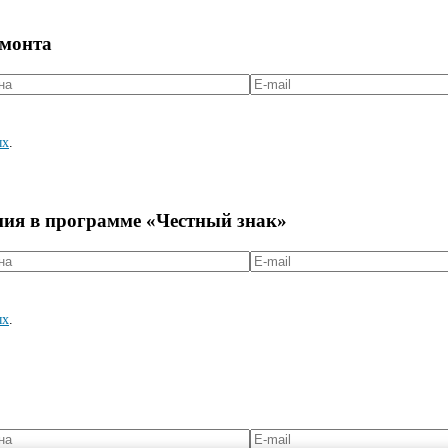
емонта
ых
.
ния в программе «Честный знак»
ых
.