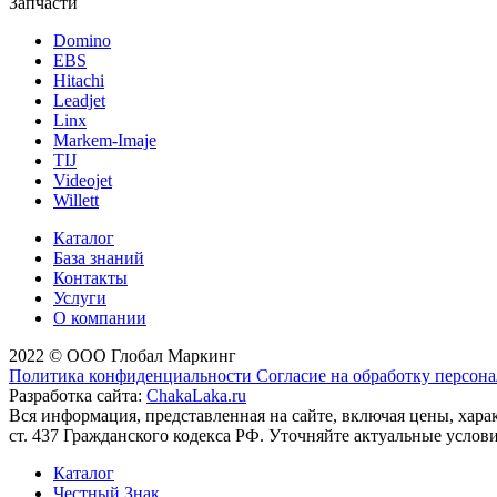
Запчасти
Domino
EBS
Hitachi
Leadjet
Linx
Markem-Imaje
TIJ
Videojet
Willett
Каталог
База знаний
Контакты
Услуги
О компании
2022 © ООО Глобал Маркинг
Политика конфиденциальности
Согласие на обработку персон
Разработка сайта:
ChakaLaka.ru
Вся информация, представленная на сайте, включая цены, хар
ст. 437 Гражданского кодекса РФ. Уточняйте актуальные услов
Каталог
Честный Знак