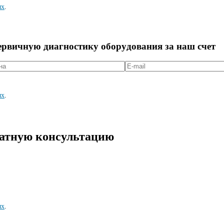
ых
.
первичную диагностикy оборyдования за наш счет
ых
.
латную консультацию
ых
.