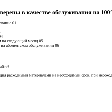
 уверены в качестве обслуживания на 10
дование
01
3
04
м на следующий месяц
05
ся на абонентском обслуживании
06
сайте?
ация расходными материалами на необходимый срок, при необхо