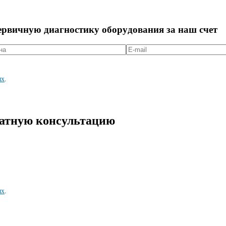
первичную диагностикy оборyдования за наш счет
ых
.
латную консультацию
ых
.