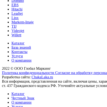
Domino
EBS
Hitachi
Leadjet
Linx
Markem-Imaje
TIJ
Videojet
Willett
Каталог
База знаний
Контакты
Услуги
О компании
2022 © ООО Глобал Маркинг
Политика конфиденциальности
Согласие на обработку персон
Разработка сайта:
ChakaLaka.ru
Вся информация, представленная на сайте, включая цены, хар
ст. 437 Гражданского кодекса РФ. Уточняйте актуальные услов
Каталог
Честный Знак
О компании
Услуги