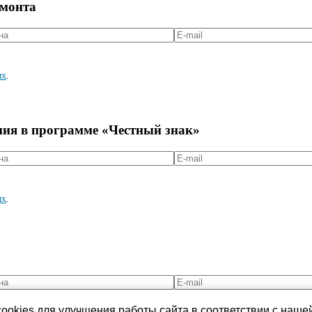
емонта
ых
.
ния в программе «Честный знак»
ых
.
ookies для улучшения работы сайта в соответствии с наше