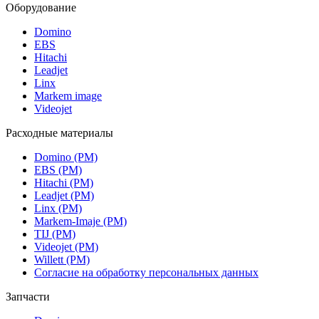
Оборудование
Domino
EBS
Hitachi
Leadjet
Linx
Markem image
Videojet
Расходные материалы
Domino (РМ)
EBS (РМ)
Hitachi (РМ)
Leadjet (РМ)
Linx (РМ)
Markem-Imaje (РМ)
TIJ (РМ)
Videojet (РМ)
Willett (РМ)
Согласие на обработку персональных данных
Запчасти