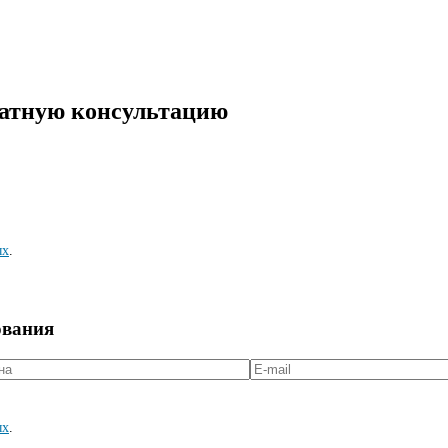
латную консультацию
ых
.
ования
ых
.