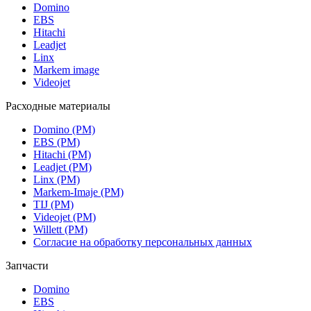
Domino
EBS
Hitachi
Leadjet
Linx
Markem image
Videojet
Расходные материалы
Domino (РМ)
EBS (РМ)
Hitachi (РМ)
Leadjet (РМ)
Linx (РМ)
Markem-Imaje (РМ)
TIJ (РМ)
Videojet (РМ)
Willett (РМ)
Согласие на обработку персональных данных
Запчасти
Domino
EBS