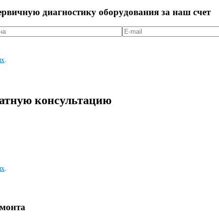
первичную диагностикy оборyдования за наш счет
ых
.
латную консультацию
ых
.
емонта