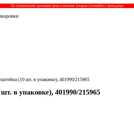
По техническим причинам цены и наличие товаров уточняйте у менеджера
ркировки
нштейна (10 шт. в упаковке), 401990/215965
т. в упаковке), 401990/215965