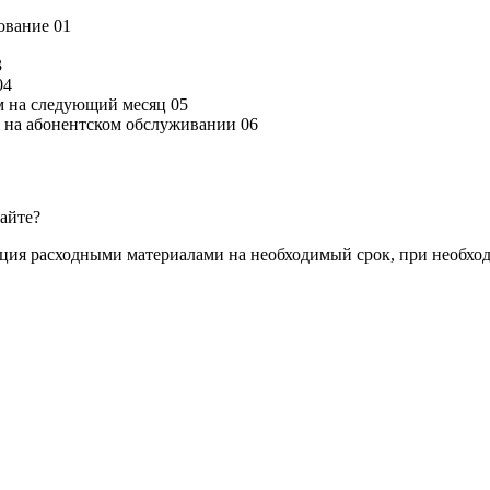
дование
01
3
04
м на следующий месяц
05
ся на абонентском обслуживании
06
сайте?
ация расходными материалами на необходимый срок, при необхо