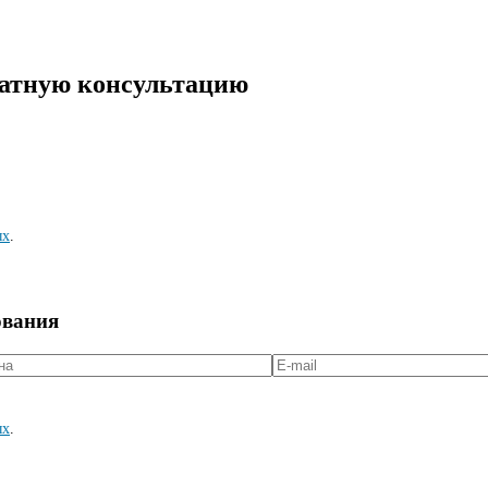
латную консультацию
ых
.
ования
ых
.