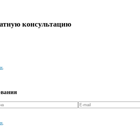
латную консультацию
ых
.
ования
ых
.