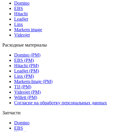
Domino
EBS
Hitachi
Leadjet
Linx
Markem image
Videojet
Расходные материалы
Domino (РМ)
EBS (РМ)
Hitachi (РМ)
Leadjet (РМ)
Linx (РМ)
Markem-Imaje (РМ)
TIJ (РМ)
Videojet (РМ)
Willett (РМ)
Согласие на обработку персональных данных
Запчасти
Domino
EBS