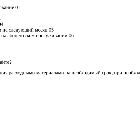
дование
01
3
04
м на следующий месяц
05
ся на абонентском обслуживании
06
сайте?
ация расходными материалами на необходимый срок, при необхо