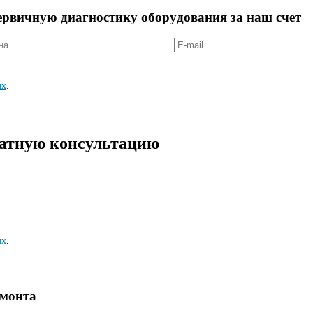
первичную диагностикy оборyдования за наш счет
ых
.
латную консультацию
ых
.
емонта