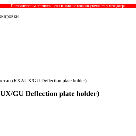
По техническим причинам цены и наличие товаров уточняйте у менеджера
ркировки
тин (RX2/UX/GU Deflection plate holder)
/GU Deflection plate holder)