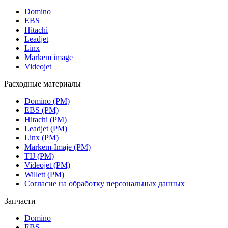
Domino
EBS
Hitachi
Leadjet
Linx
Markem image
Videojet
Расходные материалы
Domino (РМ)
EBS (РМ)
Hitachi (РМ)
Leadjet (РМ)
Linx (РМ)
Markem-Imaje (РМ)
TIJ (РМ)
Videojet (РМ)
Willett (РМ)
Согласие на обработку персональных данных
Запчасти
Domino
EBS