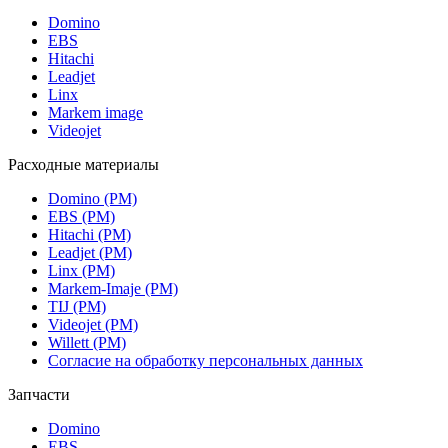
Domino
EBS
Hitachi
Leadjet
Linx
Markem image
Videojet
Расходные материалы
Domino (РМ)
EBS (РМ)
Hitachi (РМ)
Leadjet (РМ)
Linx (РМ)
Markem-Imaje (РМ)
TIJ (РМ)
Videojet (РМ)
Willett (РМ)
Согласие на обработку персональных данных
Запчасти
Domino
EBS