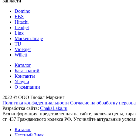
Запчасти
Domino
EBS
Hitachi
Leadjet
Linx
Markem-Imaje
TIJ
Videojet
Willett
Каталог
База знаний
Контакты
Услуги
О компании
2022 © ООО Глобал Маркинг
Политика конфиденциальности
Согласие на обработку персон
Разработка сайта:
ChakaLaka.ru
Вся информация, представленная на сайте, включая цены, хар
ст. 437 Гражданского кодекса РФ. Уточняйте актуальные услов
Каталог
Честный Знак