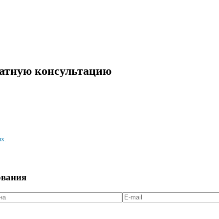
латную консультацию
ых
.
ования