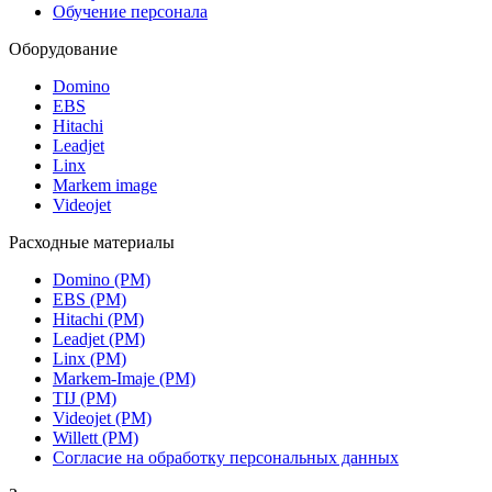
Обучение персонала
Оборудование
Domino
EBS
Hitachi
Leadjet
Linx
Markem image
Videojet
Расходные материалы
Domino (РМ)
EBS (РМ)
Hitachi (РМ)
Leadjet (РМ)
Linx (РМ)
Markem-Imaje (РМ)
TIJ (РМ)
Videojet (РМ)
Willett (РМ)
Согласие на обработку персональных данных