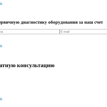
ых
.
первичную диагностикy оборyдования за наш счет
ых
.
латную консультацию
ых
.