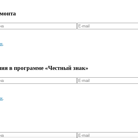
емонта
ых
.
ния в программе «Честный знак»
ых
.