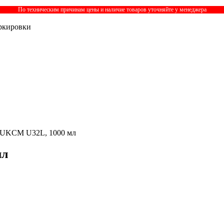
По техническим причинам цены и наличие товаров уточняйте у менеджера
ркировки
 UKCM U32L, 1000 мл
мл