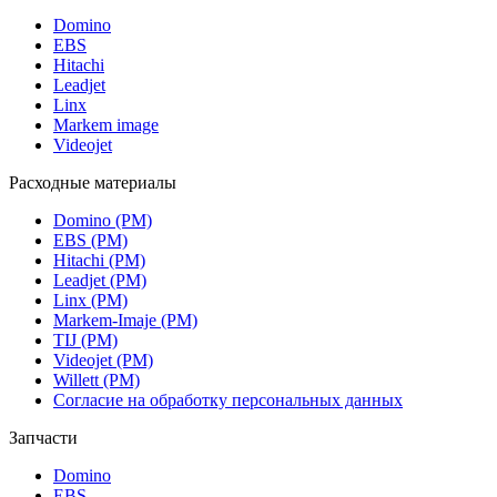
Domino
EBS
Hitachi
Leadjet
Linx
Markem image
Videojet
Расходные материалы
Domino (РМ)
EBS (РМ)
Hitachi (РМ)
Leadjet (РМ)
Linx (РМ)
Markem-Imaje (РМ)
TIJ (РМ)
Videojet (РМ)
Willett (РМ)
Согласие на обработку персональных данных
Запчасти
Domino
EBS