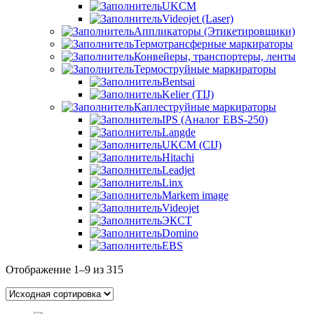
UKCM
Videojet (Laser)
Аппликаторы (Этикетировщики)
Термотрансферные маркираторы
Конвейеры, транспортеры, ленты
Термоструйные маркираторы
Bentsai
Kelier (TIJ)
Каплеструйные маркираторы
IPS (Аналог EBS-250)
Langde
UKCM (CIJ)
Hitachi
Leadjet
Linx
Markem image
Videojet
ЭКСТ
Domino
EBS
Отображение 1–9 из 315