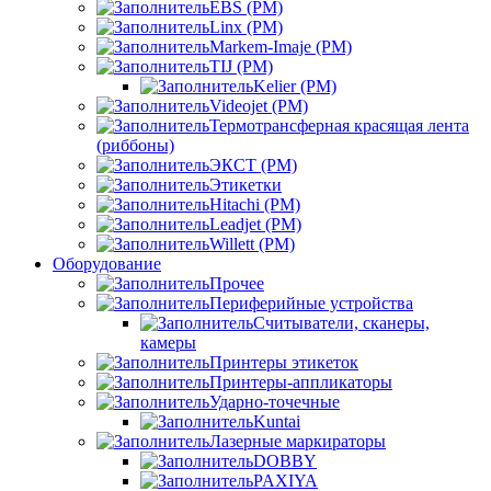
EBS (РМ)
Linx (РМ)
Markem-Imaje (РМ)
TIJ (РМ)
Kelier (РМ)
Videojet (РМ)
Термотрансферная красящая лента
(риббоны)
ЭКСТ (РМ)
Этикетки
Hitachi (РМ)
Leadjet (РМ)
Willett (РМ)
Оборудование
Прочее
Периферийные устройства
Считыватели, сканеры,
камеры
Принтеры этикеток
Принтеры-аппликаторы
Ударно-точечные
Kuntai
Лазерные маркираторы
DOBBY
PAXIYA