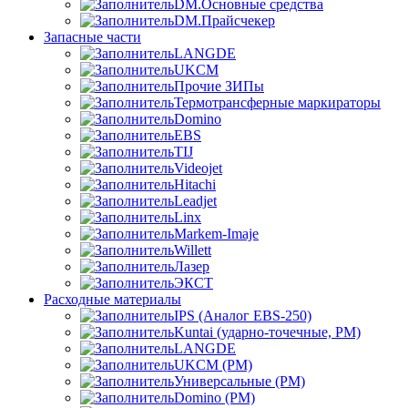
DM.Основные средства
DM.Прайсчекер
Запасные части
LANGDE
UKCM
Прочие ЗИПы
Термотрансферные маркираторы
Domino
EBS
TIJ
Videojet
Hitachi
Leadjet
Linx
Markem-Imaje
Willett
Лазер
ЭКСТ
Расходные материалы
IPS (Аналог EBS-250)
Kuntai (ударно-точечные, РМ)
LANGDE
UKCM (РМ)
Универсальные (РМ)
Domino (РМ)