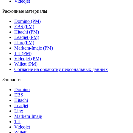
Videojet
Расходные материалы
Domino (РМ)
EBS (РМ)
Hitachi (РМ)
Leadjet (РМ)
Linx (РМ)
Markem-Imaje (РМ)
TIJ (РМ)
Videojet (РМ)
Willett (РМ)
Согласие на обработку персональных данных
Запчасти
Domino
EBS
Hitachi
Leadjet
Linx
Markem-Imaje
TIJ
Videojet
Willett