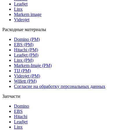
Leadjet
Linx
Markem image
Videojet
Расходные материалы
Domino (РМ)
EBS (РМ)
Hitachi (РМ)
Leadjet (РМ)
Linx (РМ)
Markem-Imaje (РМ)
TIJ (РМ)
Videojet (РМ)
Willett (РМ)
Согласие на обработку персональных данных
Запчасти
Domino
EBS
Hitachi
Leadjet
Linx